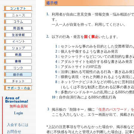
1.
利用者が自由に意見交換・情報交換・悩み相談が
す。
一人一人が自覚を持って、利用してください。
2.
以下の行為・発言を
固く禁止
いたします。
1：
セクシャルな事のみを目的とした交際希望の
2：
個人を中傷するような書き込み発言
3：
セクシャリティなどについての差別的な書き
4：
アダルトサイトを紹介する様な書き込み発言
5：
アダルトサイトのHP広告
6：
法律に触れる可能性のある行為・書き込み発
7：
猥褻な表現・それと判断されるような表現に
8：
ネットワークビジネスなどの明らかに営利目
（もしくは不当な勧誘と思われる記事の書き込
9：
多数のハンドルネームの乱用によるBBSの攪
10：
自作自演行為によるBBSの攪乱行為
無料会員制
3
掲示板の「削除キー」欄に
「任意のパスワード」
Login
ここを入力しないと、エラー画面が出て、掲載さ
入会するには
*上記の注意事項を守られなかった場合や、掲示板な
お問合せ
者に不快感を与えたと管理人が判断した場合は、記事を