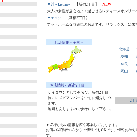
▼絆－kizuna－
【新宿2丁目】
NEW!
大人の女性が居心地よく過ごせるレディースオンリー
▼モック
【新宿2丁目】
アットホームな雰囲気のお店です。リラックスしに来
お店情報＜全国＞
北海道
愛知
奈良
岡山
お店情報＜新宿2丁目＞
ゲイタウンとして有名な、新宿2丁目。
特にレズビアンバーを中心に紹介してい
2丁
ます。
地図もありますので参考にして下さい。
▼皆様からの情報を広く募集しております。
お店の関係者の方からの情報でもOKです。情報お待ち
す。