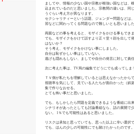
ましてや、情報の少ない国や宗教が根強い国などは、
込まれているのだと思いました。宗教間の違いは、同
うぐらい考え方が異なります。
セクシャリティーという話題、ジェンダー問題などは、
習などに関わってくる問題なので難しいとも思いまし
両親などの事を考えると、モザイクをかける事もでき
でも、モザイクをかけて話すより正々堂々顔を出して
はないか？
そう考え、モザイクをかけない事にしました。
自分は恥ずかしい事はしていない。
逃げも隠れもしない、ましてや自分の発言に対して責
次に考えた事は、TV局の編集でどうにでも成ってしま
ＴＶ側が私たちを理解しているとは思えなかったから
視聴率を気にして、見ている人たちが面白かった（娯
集で作りなおせる。
とても怖い事だと思いました。
でも、もしかしたら問題を定義できるような番組に出
シナリオがあったとしても討論番組なら、話の展開で
ない。 1％でも可能性はあると思いました。
リスクは承知と思っていても、思った以上に辛い選択
でも、ほんの少しの可能性にでも賭けたかったのです