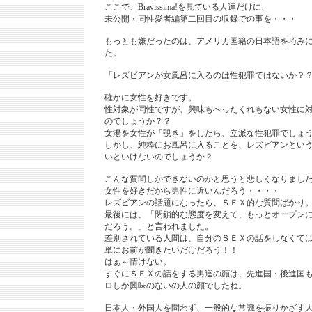
ここで、Bravissima!を見ている人達だけに、
未公開・同性愛者編第二回目の収録での事を・・・
もっとも嫌だったのは、アメリカ国籍の日本語を巧み
た。
「レズビアンが女風呂に入るのは性犯罪ではないか？
確かに女性を好きです。
性対象が同性ですが、興味もへったくれもない女性に
のでしょうか？？
女湯を女性が「覗き」をしたら、立派な性犯罪でしょ
しかし、純粋にお風呂に入ることを、レズビアンとい
いといけないのでしょうか？
こんな質問しかできないのかと思うと悲しくなりまし
女性を好きだから男性に近いんだろう・・・・
レズビアンの話題になったら、ＳＥＸ的な質問ばかり
最後には、「閉鎖的な態度を変えて、もっとオープン
だろう。」と言われました。
差別されている人間は、自分のＳＥＸの話をしなくて
単にお前が聞きたいだけだろう！！
はぁ～情けない。
すぐにＳＥＸの話をする男達の顔は、先進国・後進国
ロしか興味のないの人の顔でしたね。
日本人・外国人を問わず、一般的な常識を振りかざす