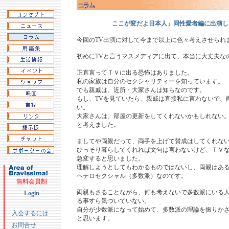
ここが変だよ日本人」同性愛者編に出演し
今回のTV出演に対して今まで以上に色々考えさせられ
初めにTVと言うマスメディアに出て、本当に大丈夫な
正直言ってＴＶに出る恐怖はありました。
私の家族は自分のセクシャリティーを知っています。
でも親戚は、近所・大家さんは知らなのです。
もし、TVを見ていたら、親戚は直接私に言わないで、
い。
大家さんは、部屋の更新をしてくれないかもしれない
と考えました。
ましてや両親だって、両手を上げて賛成はしてくれな
ひっそり暮らしてくれれば文句は言わないけど、ＴＶ
急変すると思いました。
理解しようとしてもわかるものではないし、両親はあ
ヘテロセクシャル（多数派）なのです。
無料会員制
両親もさることながら、何も考えないで多数派にいる
Login
る事すら気づいていない。
自分が少数派になって始めて、多数派の理論を振りか
入会するには
と思います。
お問合せ