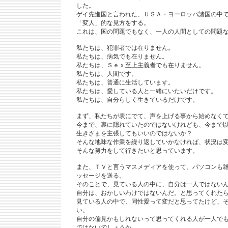
した。
ゲイ先進国と言われた、ＵＳＡ・ヨーロッパ諸国の中
「変人」的な見方をする。
これは、国の問題でもなく、一人の人間としての問題
私たちは、犯罪者では在りません。
私たちは、病気でも在りません。
私たちは、Ｓｅｘ至上主義者でも在りません。
私たちは、人間です。
私たちは、普通に生活しています。
私たちは、愛している人と一緒にいたいだけです。
私たちは、自分らしく生きているだけです。
まず、私たちが表にでて、声を上げる事から始めなく
今まで、裏に隠れていたのではないけれども、今まで
生きざまを主張してもいいのではないか？
そんな地味な作業を繰り返していかなければ、状況は
そんな努力をして行きたいと思っています。
また、ＴＶと言うマスメディアを使って、パソコンも
ッセージを送る。
そのことで、見ている人の中に、自分は一人ではない
自分は、おかしいわけではないんだ。と思ってくれた
見ている人の中で、同性愛って変だと思ってたけど、
い。
自分の偏見かもしれないって思ってくれる人が一人で
ではないでしょうか。