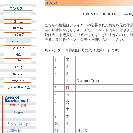
EVENT SCHEDULE ==10
こちらの情報はフライヤーや応募された情報を元に作
ある可能性があります。また、イベント内容に付きま
外は全てを把握しているわけではございませんので、
催者、及び各イベント会場へお問い合わせ下さい。
■カレンダー ※詳細は7月に入り次第UPします。
1
水
2
木
3
金
4
土
Diamond Cutter
5
日
6
月
7
火
無料会員制
8
水
Login
9
木
10
金
入会するには
お問合せ
11
土
Club-X