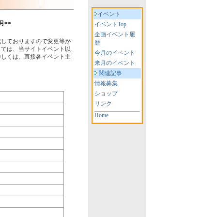
イベント
月==
イベントTop
企画イベント履
成しておりますので変更等が
歴
しては、当サイトイベント以
今月のイベント
詳しくは、直接各イベント主
来月のイベント
関連記事
情報募集
ショップ
リンク
Home