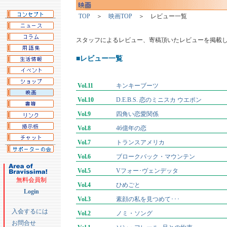
TOP
＞
映画TOP
＞ レビュー一覧
スタッフによるレビュー、寄稿頂いたレビューを掲載
■レビュー一覧
Vol.11
キンキーブーツ
Vol.10
D.E.B.S. 恋のミニスカ ウエポン
Vol.9
四角い恋愛関係
Vol.8
46億年の恋
Vol.7
トランスアメリカ
Vol.6
ブロークバック・マウンテン
Vol.5
Vフォー･ヴェンデッタ
無料会員制
Vol.4
ひめごと
Login
Vol.3
素顔の私を見つめて･･･
入会するには
Vol.2
ノミ・ソング
お問合せ