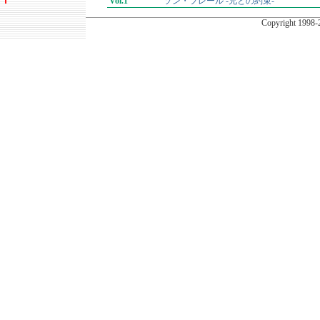
Vol.1
ソン・フレール -兄との約束-
Copyright
1998-2