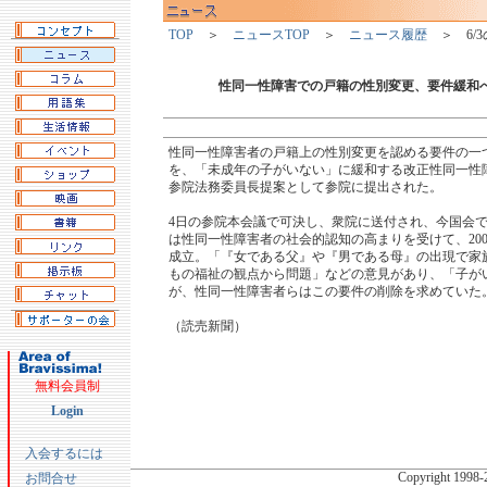
TOP
＞
ニュースTOP
＞
ニュース履歴
＞ 6/3
性同一性障害での戸籍の性別変更、要件緩和
性同一性障害者の戸籍上の性別変更を認める要件の一
を、「未成年の子がいない」に緩和する改正性同一性
参院法務委員長提案として参院に提出された。
4日の参院本会議で可決し、衆院に送付され、今国会で
は性同一性障害者の社会的認知の高まりを受けて、20
成立。「『女である父』や『男である母』の出現で家
もの福祉の観点から問題」などの意見があり、「子が
が、性同一性障害者らはこの要件の削除を求めていた
（読売新聞）
無料会員制
Login
入会するには
Copyright
1998-2
お問合せ