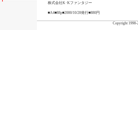
株式会社K･Kファンタジー
■A4■88p■2000/10/28発行■880円
Copyright
1998-2