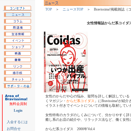
TOP
＞
ニュースTOP
＞ Bravissima!掲載雑誌
女性情報誌からだ系コイダ
女性のからだや心の悩み、疑問を詳しく解説している
くマガジン・
からだ系コイダス
」にBravissima!が
無料会員制
イラスト付きでイベントについての情報も取材してい
Login
女性特有のカラダのしくみについて、分かりやすく詳
癒し系のお店の紹介や、リラックス法など、働く女性
入会するには
お問合せ
からだ系コイダス 2000年Vol.4