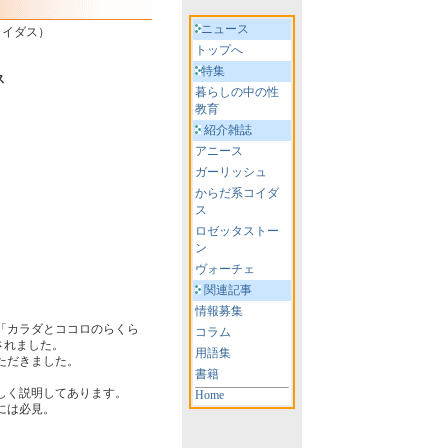
ニュース
（コイダス）
トップへ
特集
ス
暮らしの中の性
教育
紹介雑誌
アニース
ガーリッシュ
からだ系コイダ
ス
ロゼッタストー
ン
ヴォーチェ
関連記事
情報募集
「カラダとココロのらくら
コラム
紹介されました。
用語集
ただきました。
書籍
しく説明してあります。
Home
には必見。