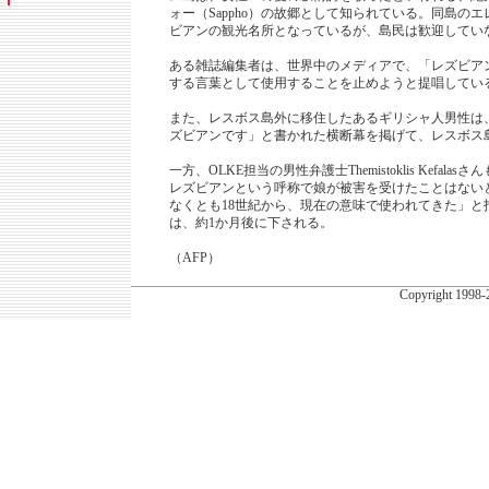
ォー（Sappho）の故郷として知られている。同島のエレソ
ビアンの観光名所となっているが、島民は歓迎してい
ある雑誌編集者は、世界中のメディアで、「レズビア
する言葉として使用することを止めようと提唱してい
また、レスボス島外に移住したあるギリシャ人男性は
ズビアンです」と書かれた横断幕を掲げて、レスボス
一方、OLKE担当の男性弁護士Themistoklis Kefal
レズビアンという呼称で娘が被害を受けたことはない
なくとも18世紀から、現在の意味で使われてきた」と
は、約1か月後に下される。
（AFP）
Copyright
1998-2