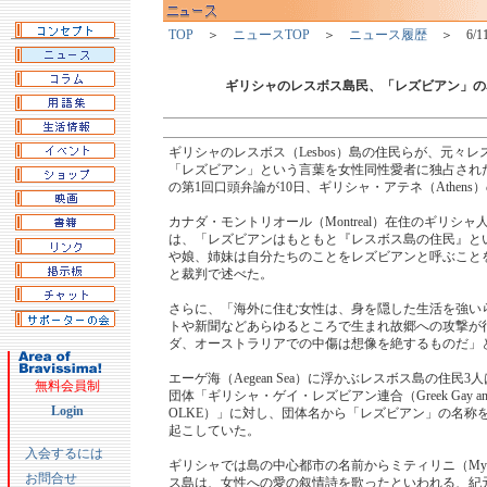
TOP
＞
ニュースTOP
＞
ニュース履歴
＞ 6/1
ギリシャのレスボス島民、「レズビアン」の
ギリシャのレスボス（Lesbos）島の住民らが、元々
「レズビアン」という言葉を女性同性愛者に独占され
の第1回口頭弁論が10日、ギリシャ・アテネ（Athen
カナダ・モントリオール（Montreal）在住のギリシャ人男性Yia
は、「レズビアンはもともと『レスボス島の住民』と
や娘、姉妹は自分たちのことをレズビアンと呼ぶこと
と裁判で述べた。
さらに、「海外に住む女性は、身を隠した生活を強い
トや新聞などあらゆるところで生まれ故郷への攻撃が
ダ、オーストラリアでの中傷は想像を絶するものだ」
エーゲ海（Aegean Sea）に浮かぶレスボス島の住民
無料会員制
団体「ギリシャ・ゲイ・レズビアン連合（Greek Gay and Les
Login
OLKE）」に対し、団体名から「レズビアン」の名称
起こしていた。
入会するには
ギリシャでは島の中心都市の名前からミティリニ（Myti
お問合せ
ス島は、女性への愛の叙情詩を歌ったといわれる、紀