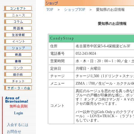
TOP
＞
ショップTOP
＞ 愛知県のお店情報
愛知県のお店情報
CandyStrap
住所
名古屋市中区栄5-6-4栄能楽ビル3F
電話番号
052-243-9024
営業時間
水・木・日：20：00～1：00／金・土：
定休日
月曜日・火曜日
チャージ
チャージ\1,500（1ドリンク＋スナ
メニュー
ZIMA：\700／生ビール・カクテル\6
真紅のルージュを思わせる真っ赤な
ブルーの戸棚が印象的な感じ。ポッ
す！ オンナノコ向けマンガ・ＡＶ
クセの販売もやってます。
コメント
無料会員制
バー以外ではGirls Onlyｙのクラ
Login
ール）－LOVE∞TRACK－（ラブ
もしています。
入会するには
お問合せ