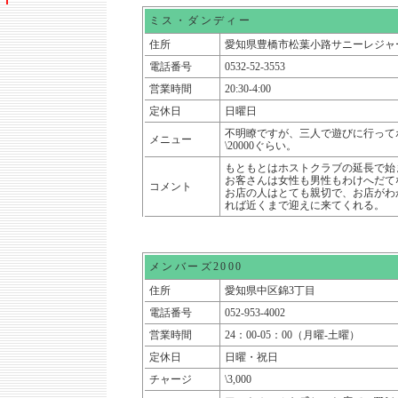
ミス・ダンディー
住所
愛知県豊橋市松葉小路サニーレジャ
電話番号
0532-52-3553
営業時間
20:30-4:00
定休日
日曜日
不明瞭ですが、三人で遊びに行って
メニュー
\20000ぐらい。
もともとはホストクラブの延長で始
お客さんは女性も男性もわけへだて
コメント
お店の人はとても親切で、お店がわ
れば近くまで迎えに来てくれる。
メンバーズ2000
住所
愛知県中区錦3丁目
電話番号
052-953-4002
営業時間
24：00-05：00（月曜-土曜）
定休日
日曜・祝日
チャージ
\3,000